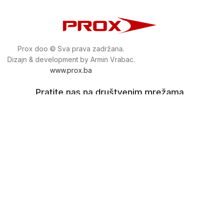
Prox doo © Sva prava zadržana.
Dizajn & development by Armin Vrabac.
www.prox.ba
Pratite nas na društvenim mrežama
proxdoo
Najveća trgovina mašina i alata u
Bosni i Hercegovini.
Tri prodajne lokacije alata i mašina u Sarajevu.