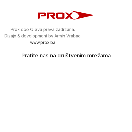
Prox doo © Sva prava zadržana.
Dizajn & development by Armin Vrabac.
www.prox.ba
Pratite nas na društvenim mrežama
proxdoo
Najveća trgovina mašina i alata u
Bosni i Hercegovini.
Tri prodajne lokacije alata i mašina u Sarajevu.