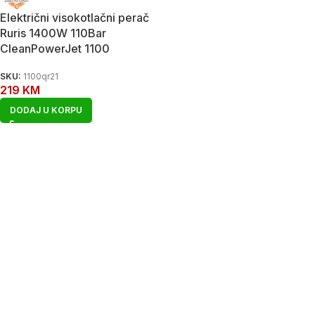
Električni visokotlačni perač
Ruris 1400W 110Bar
CleanPowerJet 1100
SKU:
1100qr21
219
KM
DODAJ U KORPU