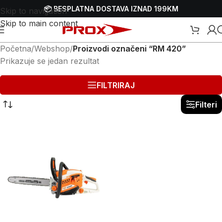
📦 BESPLATNA DOSTAVA IZNAD 199KM
Skip to navigation
Skip to main content
Početna
/
Webshop
/
Proizvodi označeni “RM 420”
Prikazuje se jedan rezultat
FILTRIRAJ
Filteri