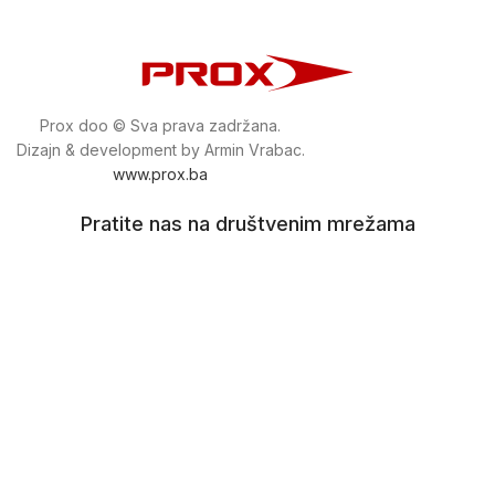
Prox doo © Sva prava zadržana.
Dizajn & development by Armin Vrabac.
www.prox.ba
Pratite nas na društvenim mrežama
proxdoo
Najveća trgovina mašina i alata u
Bosni i Hercegovini.
Tri prodajne lokacije alata i mašina u Sarajevu.