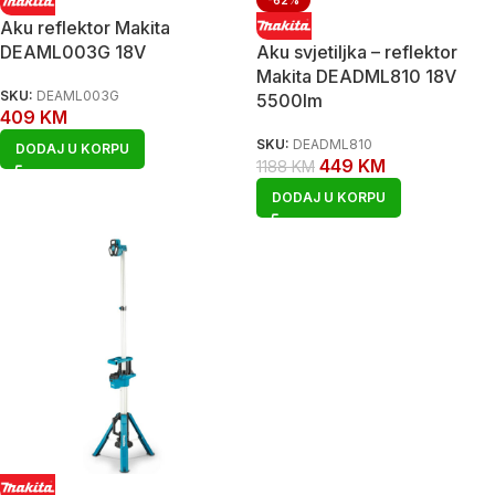
-62%
Aku reflektor Makita
DEAML003G 18V
Aku svjetiljka – reflektor
Makita DEADML810 18V
SKU:
DEAML003G
5500lm
409
KM
SKU:
DEADML810
DODAJ U KORPU
449
KM
1188
KM
DODAJ U KORPU