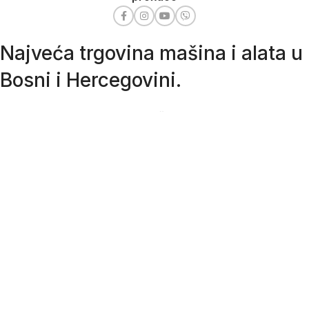
Najveća trgovina mašina i alata u
Bosni i Hercegovini.
Tri prodajne lokacije alata i mašina u Sarajevu.
Više od 800 kategorija alata i mašina u kojima ćete pronaći
sve sortirano i raspoređeno, sa preko 22 000 artikala u
ponudi. Zastupamo i nudimo više od 230 brendova !
Dostava u cijeloj BiH za 24/48h.
Važni linkovi
SPISAK OVLAŠTENIH SERVISA
KAKO NARUČITI?