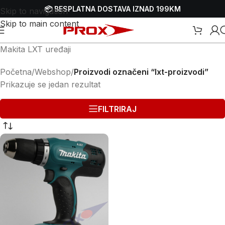
📦 BESPLATNA DOSTAVA IZNAD 199KM
Skip to navigation
Skip to main content
Makita LXT uređaji
Početna
/
Webshop
/
Proizvodi označeni “lxt-proizvodi”
Prikazuje se jedan rezultat
FILTRIRAJ