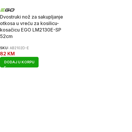
Dvostruki nož za sakupljanje
otkosa u vreću za kosilicu-
kosačicu EGO LM2130E-SP
52cm
SKU:
AB2102D-E
82
KM
DODAJ U KORPU