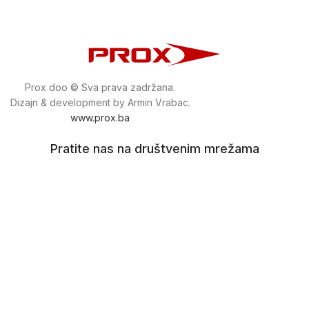
Prox doo © Sva prava zadržana.
Dizajn & development by Armin Vrabac.
www.prox.ba
Pratite nas na društvenim mrežama
proxdoo
Najveća trgovina mašina i alata u
Bosni i Hercegovini.
Tri prodajne lokacije alata i mašina u Sarajevu.