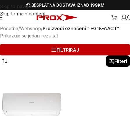
📦 BESPLATNA DOSTAVA IZNAD 199KM
Skip to navigation
Skip to main content
Početna
/
Webshop
/
Proizvodi označeni “IFG18-AACT”
Prikazuje se jedan rezultat
FILTRIRAJ
Filteri