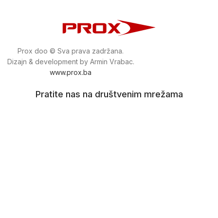
Prox doo © Sva prava zadržana.
Dizajn & development by Armin Vrabac.
www.prox.ba
Pratite nas na društvenim mrežama
proxdoo
Najveća trgovina mašina i alata u
Bosni i Hercegovini.
Tri prodajne lokacije alata i mašina u Sarajevu.