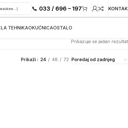
📞
033 / 696 – 197
KONTAK
ELA TEHNIKA
OKUĆNICA
OSTALO
Prikazuje se jedan rezultat
Prikaži
24
48
72