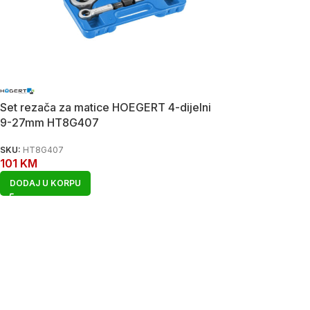
Set rezača za matice HOEGERT 4-dijelni
9-27mm HT8G407
SKU:
HT8G407
101
KM
DODAJ U KORPU