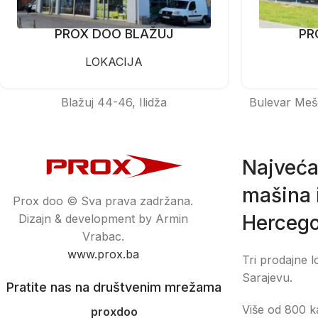
PROX DOO BLAŽUJ
PR
LOKACIJA
Blažuj 44-46, Ilidža
Bulevar Meš
Najveća
mašina i
Prox doo © Sva prava zadržana.
Hercego
Dizajn & development by Armin
Vrabac.
www.prox.ba
Tri prodajne l
Sarajevu.
Pratite nas na društvenim mrežama
Više od 800 ka
proxdoo