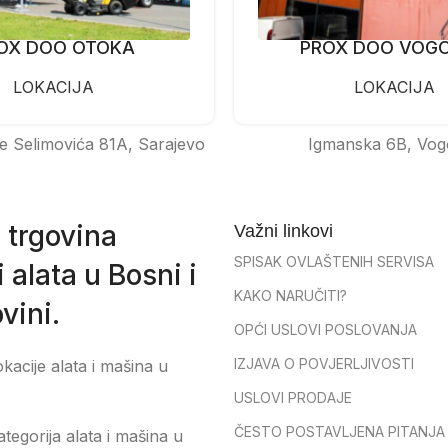
OX DOO OTOKA
PROX DOO VOG
LOKACIJA
LOKACIJA
e Selimovića 81A, Sarajevo
Igmanska 6B, Vog
 trgovina
Važni linkovi
SPISAK OVLAŠTENIH SERVISA
 alata u Bosni i
KAKO NARUČITI?
vini.
OPĆI USLOVI POSLOVANJA
IZJAVA O POVJERLJIVOSTI
okacije alata i mašina u
USLOVI PRODAJE
ČESTO POSTAVLJENA PITANJA
tegorija alata i mašina u