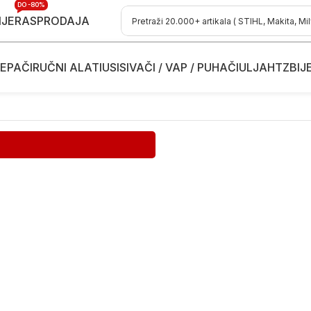
DO -80%
IJE
RASPRODAJA
EPAČI
RUČNI ALATI
USISIVAČI / VAP / PUHAČI
ULJA
HTZ
BIJ