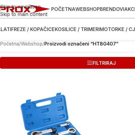
Skip to navigation
POČETNA
WEBSHOP
BRENDOVI
AKC
Skip to main content
LATI
FREZE / KOPAČICE
KOSILICE / TRIMERI
MOTORKE / CJ
Početna
/
Webshop
/
Proizvodi označeni “HT8G407”
FILTRIRAJ