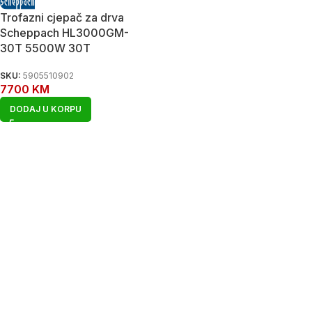
Trofazni cjepač za drva
Scheppach HL3000GM-
30T 5500W 30T
SKU:
5905510902
7700
KM
DODAJ U KORPU