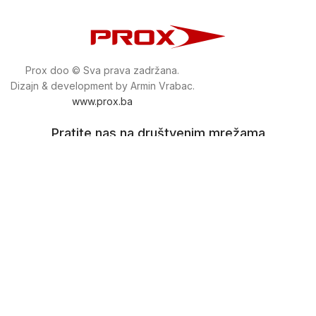
Prox doo © Sva prava zadržana.
Dizajn & development by Armin Vrabac.
www.prox.ba
Pratite nas na društvenim mrežama
proxdoo
Najveća trgovina mašina i alata u
Bosni i Hercegovini.
Tri prodajne lokacije alata i mašina u Sarajevu.