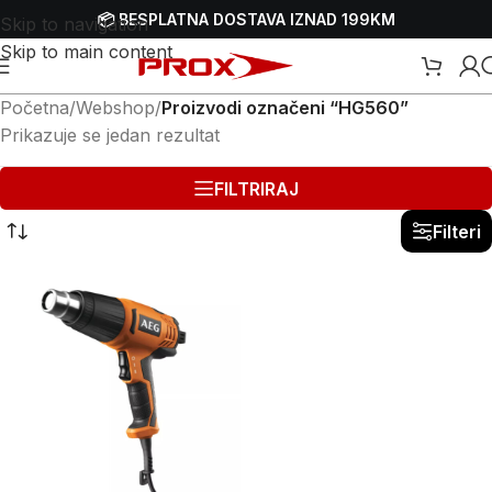
📦 BESPLATNA DOSTAVA IZNAD 199KM
Skip to navigation
Skip to main content
Početna
/
Webshop
/
Proizvodi označeni “HG560”
Prikazuje se jedan rezultat
FILTRIRAJ
Filteri