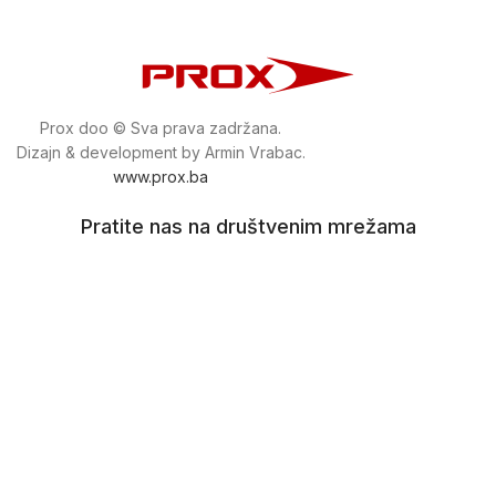
Prox doo © Sva prava zadržana.
Dizajn & development by Armin Vrabac.
www.prox.ba
Pratite nas na društvenim mrežama
proxdoo
Najveća trgovina mašina i alata u
Bosni i Hercegovini.
Tri prodajne lokacije alata i mašina u Sarajevu.