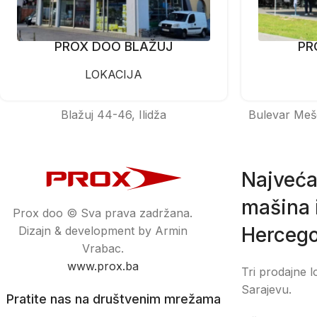
PROX DOO BLAŽUJ
PR
LOKACIJA
Blažuj 44-46, Ilidža
Bulevar Meš
Najveća
mašina i
Prox doo © Sva prava zadržana.
Hercego
Dizajn & development by Armin
Vrabac.
www.prox.ba
Tri prodajne l
Sarajevu.
Pratite nas na društvenim mrežama