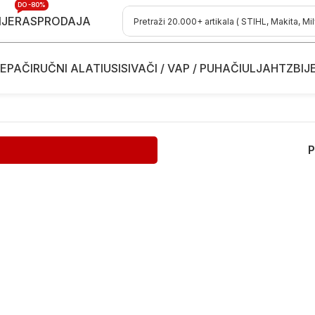
DO -80%
IJE
RASPRODAJA
EPAČI
RUČNI ALATI
USISIVAČI / VAP / PUHAČI
ULJA
HTZ
BIJ
P