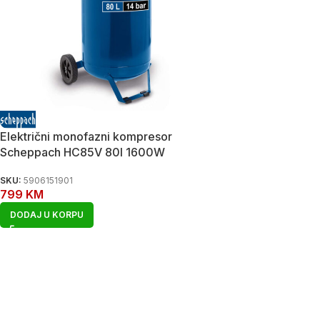
Električni monofazni kompresor
Scheppach HC85V 80l 1600W
SKU:
5906151901
799
KM
DODAJ U KORPU