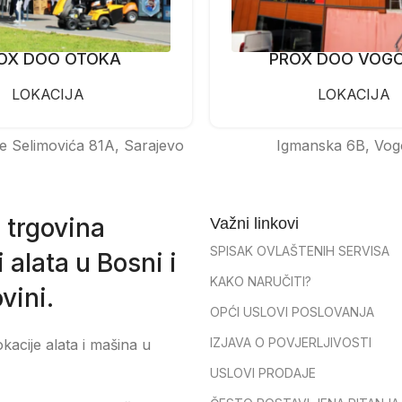
OX DOO OTOKA
PROX DOO VOG
LOKACIJA
LOKACIJA
e Selimovića 81A, Sarajevo
Igmanska 6B, Vog
 trgovina
Važni linkovi
SPISAK OVLAŠTENIH SERVISA
 alata u Bosni i
KAKO NARUČITI?
vini.
OPĆI USLOVI POSLOVANJA
IZJAVA O POVJERLJIVOSTI
okacije alata i mašina u
USLOVI PRODAJE