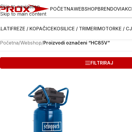
Skip to navigation
POČETNA
WEBSHOP
BRENDOVI
AKC
Skip to main content
LATI
FREZE / KOPAČICE
KOSILICE / TRIMERI
MOTORKE / CJ
Početna
/
Webshop
/
Proizvodi označeni “HC85V”
FILTRIRAJ