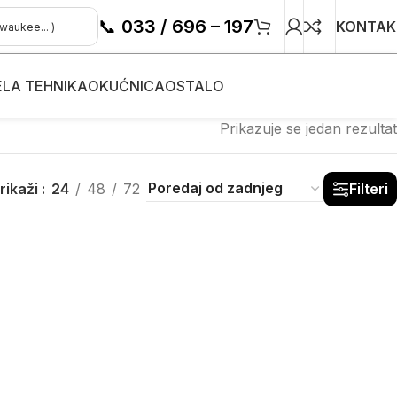
📞
033 / 696 – 197
KONTAK
ELA TEHNIKA
OKUĆNICA
OSTALO
Prikazuje se jedan rezultat
rikaži
24
48
72
Filteri