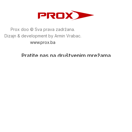
Prox doo © Sva prava zadržana.
Dizajn & development by Armin Vrabac.
www.prox.ba
Pratite nas na društvenim mrežama
proxdoo
Najveća trgovina mašina i alata u
Bosni i Hercegovini.
Tri prodajne lokacije alata i mašina u Sarajevu.