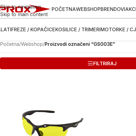
Skip to navigation
POČETNA
WEBSHOP
BRENDOVI
AKC
Skip to main content
LATI
FREZE / KOPAČICE
KOSILICE / TRIMERI
MOTORKE / CJ
Početna
/
Webshop
/
Proizvodi označeni “GS003E”
FILTRIRAJ