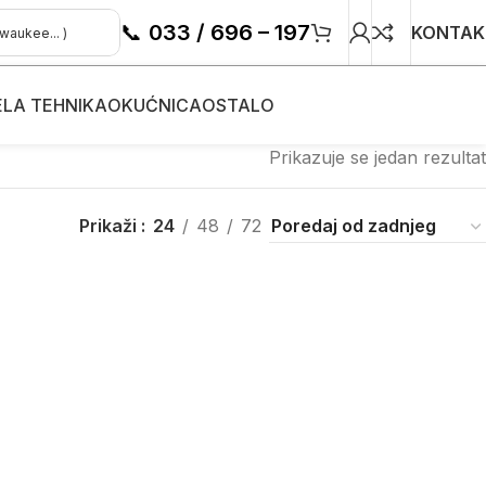
📞
033 / 696 – 197
KONTAK
ELA TEHNIKA
OKUĆNICA
OSTALO
Prikazuje se jedan rezultat
Prikaži
24
48
72