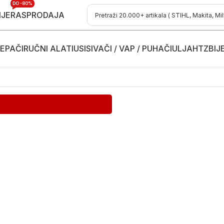
DO -80%
IJE
RASPRODAJA
EPAČI
RUČNI ALATI
USISIVAČI / VAP / PUHAČI
ULJA
HTZ
BIJ