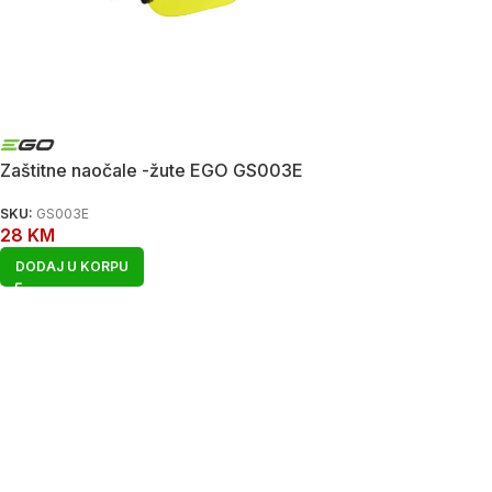
Zaštitne naočale -žute EGO GS003E
SKU:
GS003E
28
KM
DODAJ U KORPU