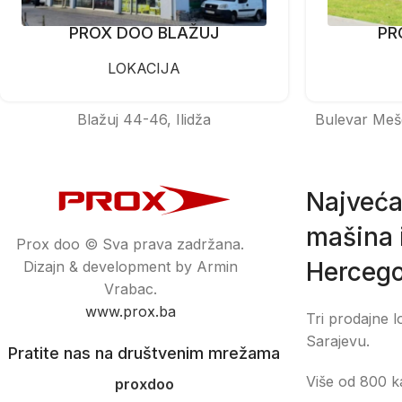
PROX DOO BLAŽUJ
PR
LOKACIJA
Blažuj 44-46, Ilidža
Bulevar Meš
Najveća
mašina i
Prox doo © Sva prava zadržana.
Hercego
Dizajn & development by Armin
Vrabac.
www.prox.ba
Tri prodajne l
Sarajevu.
Pratite nas na društvenim mrežama
Više od 800 ka
proxdoo