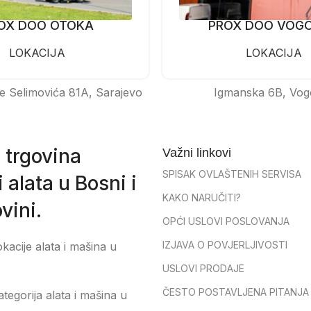
OX DOO OTOKA
PROX DOO VOG
LOKACIJA
LOKACIJA
e Selimovića 81A, Sarajevo
Igmanska 6B, Vog
 trgovina
Važni linkovi
SPISAK OVLAŠTENIH SERVISA
 alata u Bosni i
KAKO NARUČITI?
vini.
OPĆI USLOVI POSLOVANJA
IZJAVA O POVJERLJIVOSTI
okacije alata i mašina u
USLOVI PRODAJE
ČESTO POSTAVLJENA PITANJA
tegorija alata i mašina u