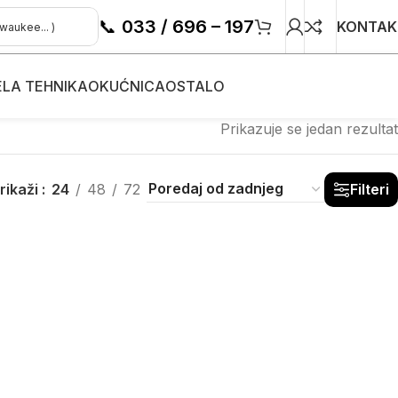
📞
033 / 696 – 197
KONTAK
ELA TEHNIKA
OKUĆNICA
OSTALO
Prikazuje se jedan rezultat
rikaži
24
48
72
Filteri