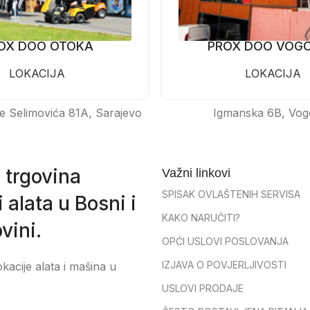
OX DOO OTOKA
PROX DOO VOG
LOKACIJA
LOKACIJA
e Selimovića 81A, Sarajevo
Igmanska 6B, Vog
 trgovina
Važni linkovi
SPISAK OVLAŠTENIH SERVISA
 alata u Bosni i
KAKO NARUČITI?
vini.
OPĆI USLOVI POSLOVANJA
IZJAVA O POVJERLJIVOSTI
okacije alata i mašina u
USLOVI PRODAJE