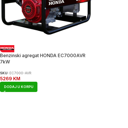
Benzinski agregat HONDA EC7000AVR
7kW
SKU:
EC7000-AVR
5269
KM
DODAJ U KORPU