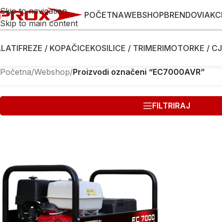
Skip to navigation
POČETNA
WEBSHOP
BRENDOVI
AKC
Skip to main content
LATI
FREZE / KOPAČICE
KOSILICE / TRIMERI
MOTORKE / CJ
Početna
/
Webshop
/
Proizvodi označeni “EC7000AVR”
FILTRIRAJ