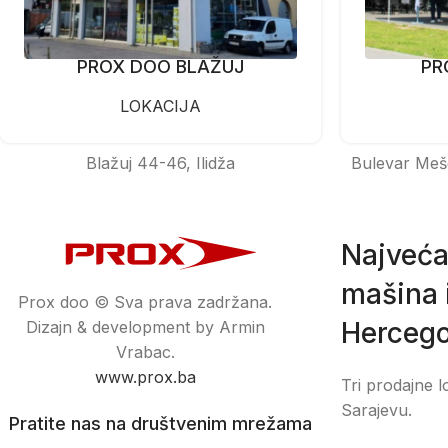
PROX DOO BLAŽUJ
PR
LOKACIJA
Blažuj 44-46, Ilidža
Bulevar Meš
Najveća
mašina i
Prox doo © Sva prava zadržana.
Hercego
Dizajn & development by Armin
Vrabac.
www.prox.ba
Tri prodajne l
Sarajevu.
Pratite nas na društvenim mrežama