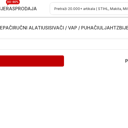
DO -80%
IJE
RASPRODAJA
EPAČI
RUČNI ALATI
USISIVAČI / VAP / PUHAČI
ULJA
HTZ
BIJ
P