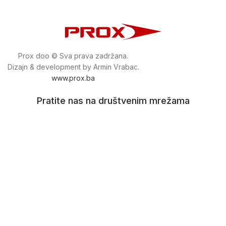
Prox doo © Sva prava zadržana.
Dizajn & development by Armin Vrabac.
www.prox.ba
Pratite nas na društvenim mrežama
proxdoo
Najveća trgovina mašina i alata u
Bosni i Hercegovini.
Tri prodajne lokacije alata i mašina u Sarajevu.