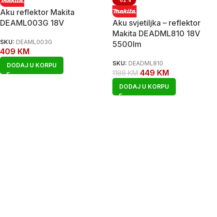
-62%
Aku reflektor Makita
DEAML003G 18V
Aku svjetiljka – reflektor
Makita DEADML810 18V
SKU:
DEAML003G
5500lm
409
KM
SKU:
DEADML810
DODAJ U KORPU
449
KM
1188
KM
DODAJ U KORPU