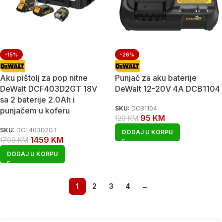
-15%
-26%
Aku pištolj za pop nitne
Punjač za aku baterije
DeWalt DCF403D2GT 18V
DeWalt 12-20V 4A DCB1104
sa 2 baterije 2.0Ah i
SKU:
DCB1104
punjačem u koferu
95
KM
129
KM
SKU:
DCF403D2GT
DODAJ U KORPU
1459
KM
1708
KM
DODAJ U KORPU
1
2
3
4
→