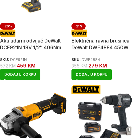
-20%
-21%
Aku udarni odvijač DeWalt
Električna ravna brusilica
DCF921N 18V 1/2″ 406Nm
DeWalt DWE4884 450W
SKU:
DCF921N
SKU:
DWE4884
459
KM
279
KM
572
KM
355
KM
DODAJ U KORPU
DODAJ U KORPU