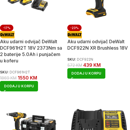
-17%
-23%
Aku udarni odvijač DeWalt
Aku udarni odvijač DeWalt
DCF961H2T 18V 2373Nm sa
DCF922N XR Brushless 18V
2 baterije 5.0Ah i punjačem
SKU:
DCF922N
u koferu
439
KM
572
KM
SKU:
DCF961H2T
DODAJ U KORPU
1550
KM
1869
KM
DODAJ U KORPU