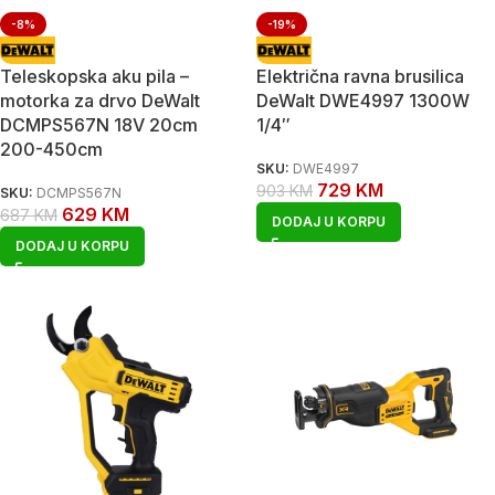
-8%
-19%
Teleskopska aku pila –
Električna ravna brusilica
motorka za drvo DeWalt
DeWalt DWE4997 1300W
DCMPS567N 18V 20cm
1/4″
200-450cm
SKU:
DWE4997
729
KM
903
KM
SKU:
DCMPS567N
629
KM
687
KM
DODAJ U KORPU
DODAJ U KORPU