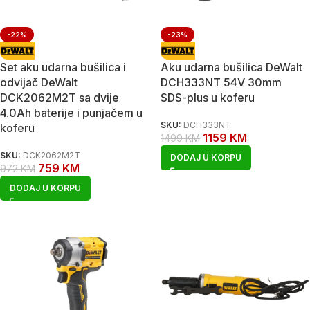
-22%
-23%
Set aku udarna bušilica i
Aku udarna bušilica DeWalt
odvijač DeWalt
DCH333NT 54V 30mm
DCK2062M2T sa dvije
SDS-plus u koferu
4.0Ah baterije i punjačem u
SKU:
DCH333NT
koferu
1159
KM
1499
KM
SKU:
DCK2062M2T
DODAJ U KORPU
759
KM
972
KM
DODAJ U KORPU