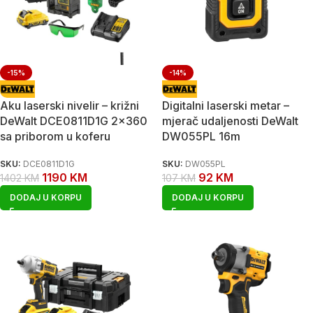
-15%
-14%
Aku laserski nivelir – križni
Digitalni laserski metar –
DeWalt DCE0811D1G 2×360
mjerač udaljenosti DeWalt
sa priborom u koferu
DW055PL 16m
SKU:
DCE0811D1G
SKU:
DW055PL
1190
KM
92
KM
1402
KM
107
KM
DODAJ U KORPU
DODAJ U KORPU