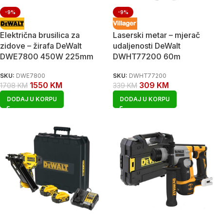
-9%
-9%
Električna brusilica za
Laserski metar – mjerač
zidove – žirafa DeWalt
udaljenosti DeWalt
DWE7800 450W 225mm
DWHT77200 60m
SKU:
DWE7800
SKU:
DWHT77200
1550
KM
309
KM
1708
KM
339
KM
DODAJ U KORPU
DODAJ U KORPU