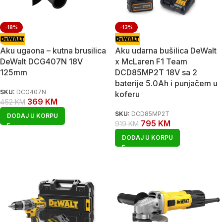
-18%
-13%
Aku ugaona – kutna brusilica
Aku udarna bušilica DeWalt
DeWalt DCG407N 18V
x McLaren F1 Team
125mm
DCD85MP2T 18V sa 2
baterije 5.0Ah i punjačem u
SKU:
DCG407N
koferu
369
KM
452
KM
SKU:
DCD85MP2T
DODAJ U KORPU
795
KM
919
KM
DODAJ U KORPU