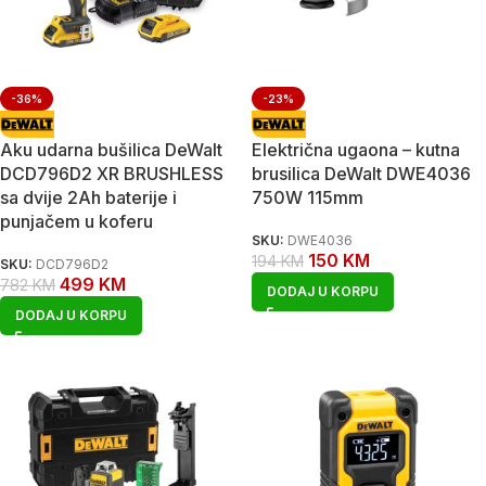
-36%
-23%
Aku udarna bušilica DeWalt
Električna ugaona – kutna
DCD796D2 XR BRUSHLESS
brusilica DeWalt DWE4036
sa dvije 2Ah baterije i
750W 115mm
punjačem u koferu
SKU:
DWE4036
150
KM
194
KM
SKU:
DCD796D2
499
KM
782
KM
DODAJ U KORPU
DODAJ U KORPU