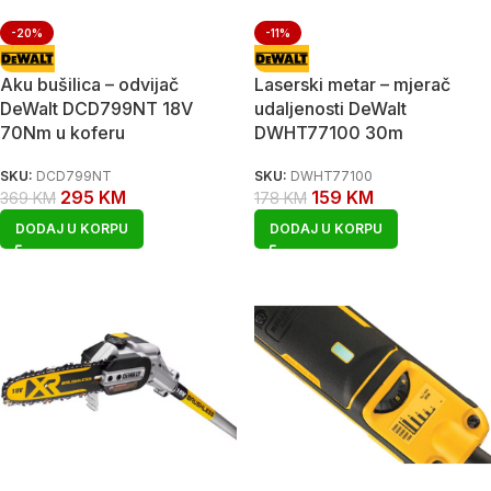
-20%
-11%
Aku bušilica – odvijač
Laserski metar – mjerač
DeWalt DCD799NT 18V
udaljenosti DeWalt
70Nm u koferu
DWHT77100 30m
SKU:
DCD799NT
SKU:
DWHT77100
295
KM
159
KM
369
KM
178
KM
DODAJ U KORPU
DODAJ U KORPU