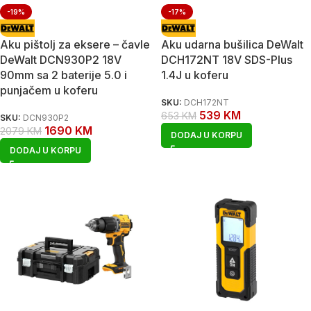
-19%
-17%
Aku pištolj za eksere – čavle
Aku udarna bušilica DeWalt
DeWalt DCN930P2 18V
DCH172NT 18V SDS-Plus
90mm sa 2 baterije 5.0 i
1.4J u koferu
punjačem u koferu
SKU:
DCH172NT
539
KM
653
KM
SKU:
DCN930P2
1690
KM
2079
KM
DODAJ U KORPU
DODAJ U KORPU