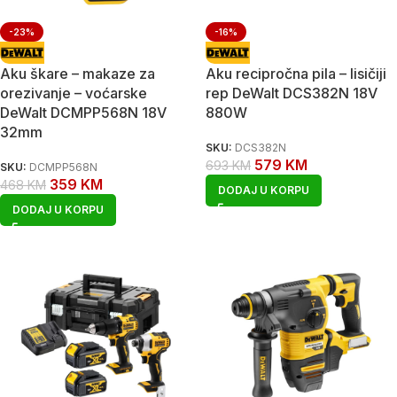
-23%
-16%
Aku škare – makaze za
Aku recipročna pila – lisičiji
orezivanje – voćarske
rep DeWalt DCS382N 18V
DeWalt DCMPP568N 18V
880W
32mm
SKU:
DCS382N
579
KM
693
KM
SKU:
DCMPP568N
359
KM
468
KM
DODAJ U KORPU
DODAJ U KORPU