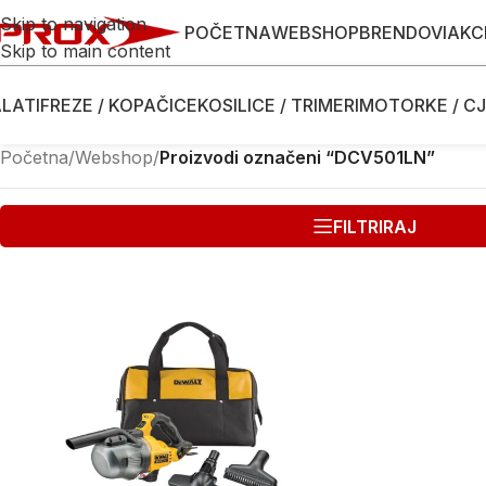
Skip to navigation
POČETNA
WEBSHOP
BRENDOVI
AKC
Skip to main content
LATI
FREZE / KOPAČICE
KOSILICE / TRIMERI
MOTORKE / CJ
Početna
/
Webshop
/
Proizvodi označeni “DCV501LN”
FILTRIRAJ