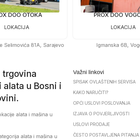
OX DOO OTOKA
PROX DOO VOG
LOKACIJA
LOKACIJA
e Selimovića 81A, Sarajevo
Igmanska 6B, Vog
 trgovina
Važni linkovi
SPISAK OVLAŠTENIH SERVISA
 alata u Bosni i
KAKO NARUČITI?
vini.
OPĆI USLOVI POSLOVANJA
IZJAVA O POVJERLJIVOSTI
okacije alata i mašina u
USLOVI PRODAJE
ČESTO POSTAVLJENA PITANJA
tegorija alata i mašina u