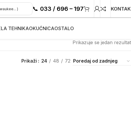
📞
033 / 696 – 197
KONTAK
ELA TEHNIKA
OKUĆNICA
OSTALO
Prikazuje se jedan rezultat
Prikaži
24
48
72