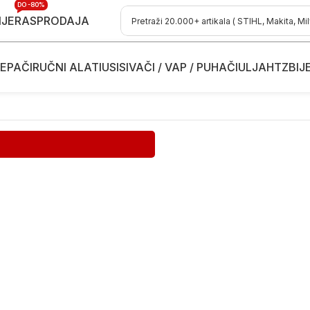
DO -80%
IJE
RASPRODAJA
EPAČI
RUČNI ALATI
USISIVAČI / VAP / PUHAČI
ULJA
HTZ
BIJ