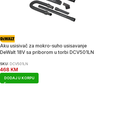
Aku usisivač za mokro-suho usisavanje
DeWalt 18V sa priborom u torbi DCV501LN
SKU:
DCV501LN
468
KM
DODAJ U KORPU