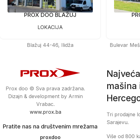
PROX DOO BLAŽUJ
PR
LOKACIJA
Blažuj 44-46, Ilidža
Bulevar Meš
Najveća
mašina i
Prox doo © Sva prava zadržana.
Hercego
Dizajn & development by Armin
Vrabac.
www.prox.ba
Tri prodajne l
Sarajevu.
Pratite nas na društvenim mrežama
Više od 800 ka
proxdoo