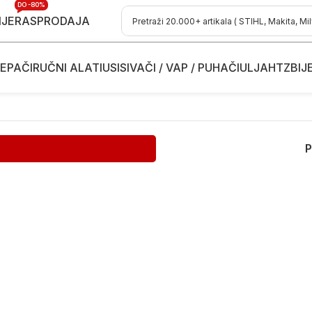
DO -80%
IJE
RASPRODAJA
EPAČI
RUČNI ALATI
USISIVAČI / VAP / PUHAČI
ULJA
HTZ
BIJ
P