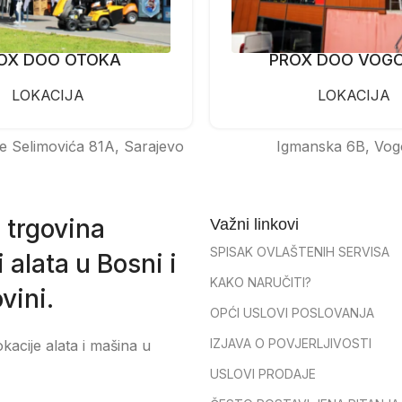
OX DOO OTOKA
PROX DOO VOG
LOKACIJA
LOKACIJA
e Selimovića 81A, Sarajevo
Igmanska 6B, Vog
 trgovina
Važni linkovi
SPISAK OVLAŠTENIH SERVISA
 alata u Bosni i
KAKO NARUČITI?
vini.
OPĆI USLOVI POSLOVANJA
IZJAVA O POVJERLJIVOSTI
okacije alata i mašina u
USLOVI PRODAJE