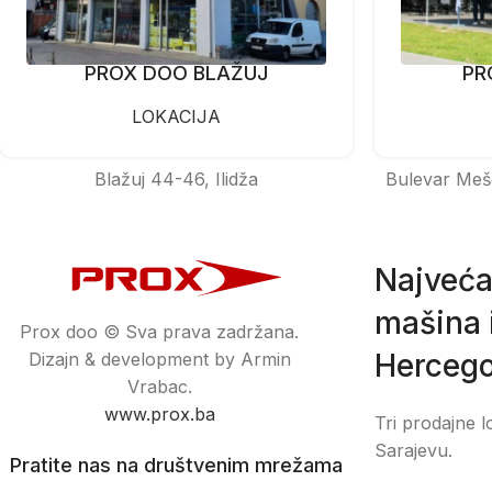
PROX DOO BLAŽUJ
PR
LOKACIJA
Blažuj 44-46, Ilidža
Bulevar Meš
Najveća
mašina i
Prox doo © Sva prava zadržana.
Hercego
Dizajn & development by Armin
Vrabac.
www.prox.ba
Tri prodajne l
Sarajevu.
Pratite nas na društvenim mrežama