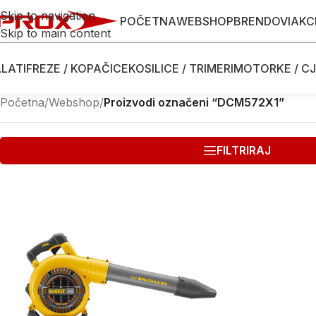
Skip to navigation
POČETNA
WEBSHOP
BRENDOVI
AKC
Skip to main content
LATI
FREZE / KOPAČICE
KOSILICE / TRIMERI
MOTORKE / CJ
Početna
/
Webshop
/
Proizvodi označeni “DCM572X1”
FILTRIRAJ