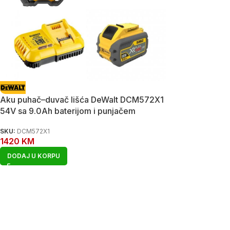
Aku puhač–duvač lišća DeWalt DCM572X1
54V sa 9.0Ah baterijom i punjačem
SKU:
DCM572X1
1420
KM
DODAJ U KORPU