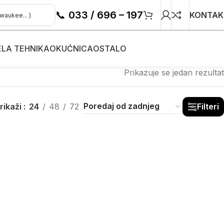
📞
033 / 696 – 197
KONTAK
ELA TEHNIKA
OKUĆNICA
OSTALO
Prikazuje se jedan rezultat
rikaži
24
48
72
Filteri