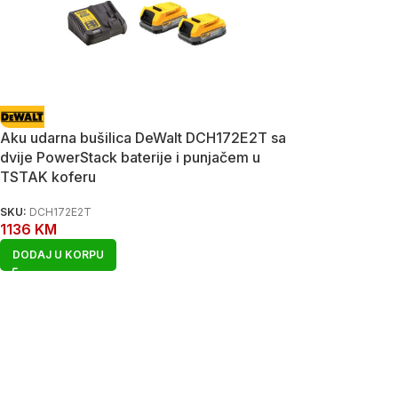
Aku udarna bušilica DeWalt DCH172E2T sa
dvije PowerStack baterije i punjačem u
TSTAK koferu
SKU:
DCH172E2T
1136
KM
DODAJ U KORPU