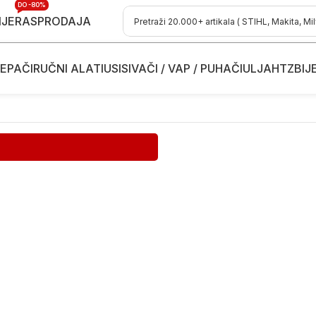
DO -80%
IJE
RASPRODAJA
EPAČI
RUČNI ALATI
USISIVAČI / VAP / PUHAČI
ULJA
HTZ
BIJ