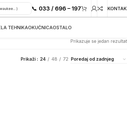
📞
033 / 696 – 197
KONTAK
ELA TEHNIKA
OKUĆNICA
OSTALO
Prikazuje se jedan rezultat
Prikaži
24
48
72