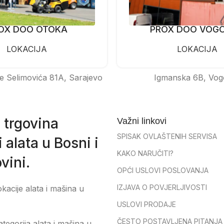
OX DOO OTOKA
PROX DOO VOG
LOKACIJA
LOKACIJA
e Selimovića 81A, Sarajevo
Igmanska 6B, Vog
 trgovina
Važni linkovi
SPISAK OVLAŠTENIH SERVISA
 alata u Bosni i
KAKO NARUČITI?
vini.
OPĆI USLOVI POSLOVANJA
IZJAVA O POVJERLJIVOSTI
okacije alata i mašina u
USLOVI PRODAJE
ČESTO POSTAVLJENA PITANJA
tegorija alata i mašina u