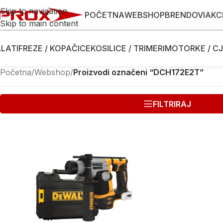
Skip to navigation
POČETNA
WEBSHOP
BRENDOVI
AKC
Skip to main content
LATI
FREZE / KOPAČICE
KOSILICE / TRIMERI
MOTORKE / CJ
Početna
/
Webshop
/
Proizvodi označeni “DCH172E2T”
FILTRIRAJ