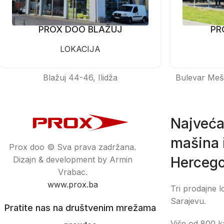
PROX DOO BLAŽUJ
PR
LOKACIJA
Blažuj 44-46, Ilidža
Bulevar Meš
Najveća
mašina i
Prox doo © Sva prava zadržana.
Hercego
Dizajn & development by Armin
Vrabac.
www.prox.ba
Tri prodajne l
Sarajevu.
Pratite nas na društvenim mrežama
Više od 800 ka