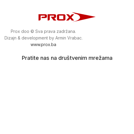
Prox doo © Sva prava zadržana.
Dizajn & development by Armin Vrabac.
www.prox.ba
Pratite nas na društvenim mrežama
proxdoo
Najveća trgovina mašina i alata u
Bosni i Hercegovini.
Tri prodajne lokacije alata i mašina u Sarajevu.