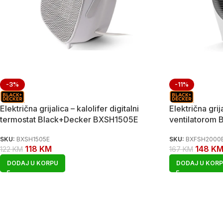
-3%
-11%
Električna grijalica – kalolifer digitalni
Električna grij
termostat Black+Decker BXSH1505E
ventilatorom
SKU:
BXSH1505E
SKU:
BXFSH2000
118
KM
148
K
122
KM
167
KM
DODAJ U KORPU
DODAJ U KOR