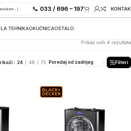
📞
033 / 696 – 197
KONTAK
ELA TEHNIKA
OKUĆNICA
OSTALO
Prikaz svih 4 rezultata
rikaži
24
48
72
Filteri