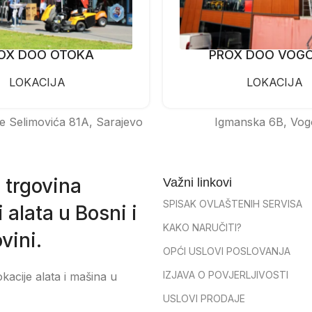
OX DOO OTOKA
PROX DOO VOG
LOKACIJA
LOKACIJA
e Selimovića 81A, Sarajevo
Igmanska 6B, Vog
 trgovina
Važni linkovi
SPISAK OVLAŠTENIH SERVISA
 alata u Bosni i
KAKO NARUČITI?
vini.
OPĆI USLOVI POSLOVANJA
IZJAVA O POVJERLJIVOSTI
okacije alata i mašina u
USLOVI PRODAJE