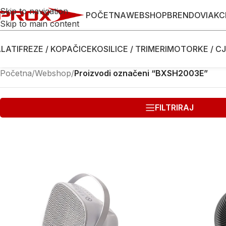
Skip to navigation
POČETNA
WEBSHOP
BRENDOVI
AKC
Skip to main content
LATI
FREZE / KOPAČICE
KOSILICE / TRIMERI
MOTORKE / CJ
Početna
/
Webshop
/
Proizvodi označeni “BXSH2003E”
FILTRIRAJ