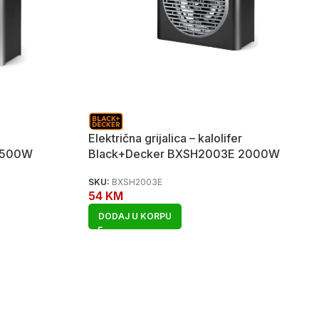
Električna grijalica – kalolifer
1500W
Black+Decker BXSH2003E 2000W
SKU:
BXSH2003E
54
KM
DODAJ U KORPU