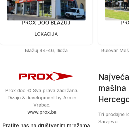
PROX DOO BLAŽUJ
PR
LOKACIJA
Blažuj 44-46, Ilidža
Bulevar Meš
Najveća
mašina i
Prox doo © Sva prava zadržana.
Hercego
Dizajn & development by Armin
Vrabac.
www.prox.ba
Tri prodajne l
Sarajevu.
Pratite nas na društvenim mrežama