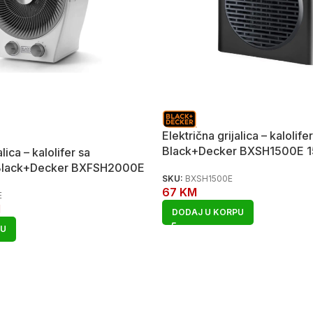
Električna grijalica – kalolifer
Black+Decker BXSH1500E 
alica – kalolifer sa
 Black+Decker BXFSH2000E
SKU:
BXSH1500E
67
KM
E
M
DODAJ U KORPU
PU