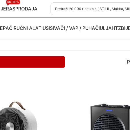
DO -80%
IJE
RASPRODAJA
EPAČI
RUČNI ALATI
USISIVAČI / VAP / PUHAČI
ULJA
HTZ
BIJ
P