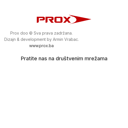
Prox doo © Sva prava zadržana.
Dizajn & development by Armin Vrabac.
www.prox.ba
Pratite nas na društvenim mrežama
proxdoo
Najveća trgovina mašina i alata u
Bosni i Hercegovini.
Tri prodajne lokacije alata i mašina u Sarajevu.