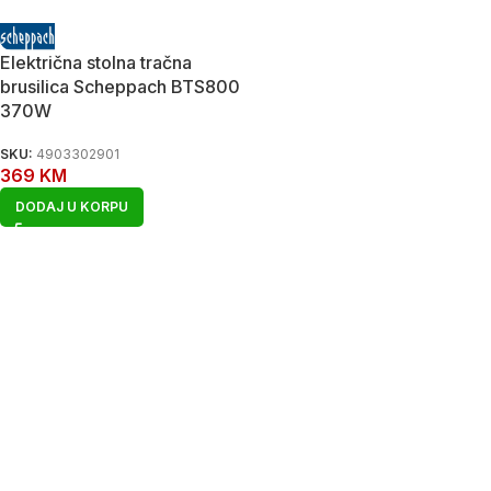
Električna stolna tračna
brusilica Scheppach BTS800
370W
SKU:
4903302901
369
KM
DODAJ U KORPU