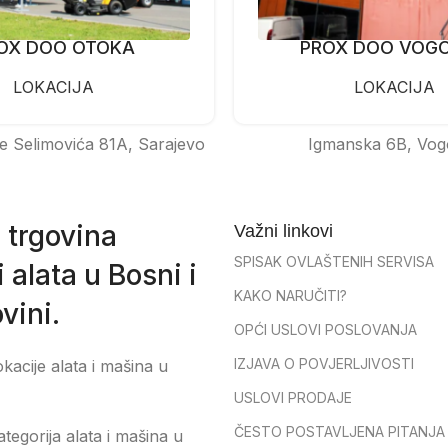
OX DOO OTOKA
PROX DOO VOG
LOKACIJA
LOKACIJA
e Selimovića 81A, Sarajevo
Igmanska 6B, Vog
 trgovina
Važni linkovi
SPISAK OVLAŠTENIH SERVISA
 alata u Bosni i
KAKO NARUČITI?
vini.
OPĆI USLOVI POSLOVANJA
IZJAVA O POVJERLJIVOSTI
okacije alata i mašina u
USLOVI PRODAJE
ČESTO POSTAVLJENA PITANJA
tegorija alata i mašina u