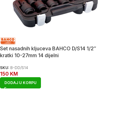
Set nasadnih kljuceva BAHCO D/S14 1/2″
kratki 10-27mm 14 dijelni
SKU:
B-DD/S14
150
KM
DODAJ U KORPU