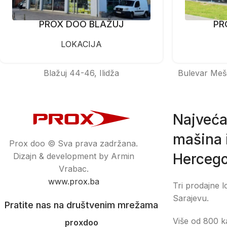
PROX DOO BLAŽUJ
PR
LOKACIJA
Blažuj 44-46, Ilidža
Bulevar Meš
Najveća
mašina i
Prox doo © Sva prava zadržana.
Hercego
Dizajn & development by Armin
Vrabac.
www.prox.ba
Tri prodajne l
Sarajevu.
Pratite nas na društvenim mrežama
Više od 800 ka
proxdoo