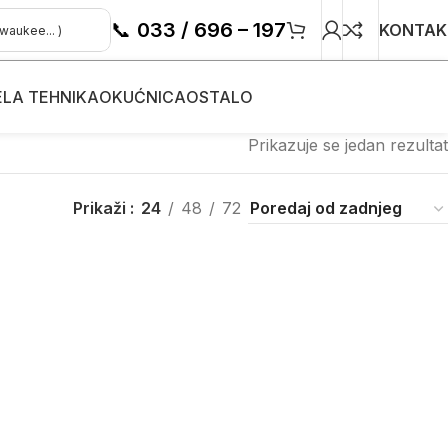
📞
033 / 696 – 197
KONTAK
ELA TEHNIKA
OKUĆNICA
OSTALO
Prikazuje se jedan rezultat
Prikaži
24
48
72