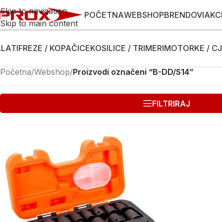
Skip to navigation
POČETNA
WEBSHOP
BRENDOVI
AKC
Skip to main content
LATI
FREZE / KOPAČICE
KOSILICE / TRIMERI
MOTORKE / CJ
Početna
/
Webshop
/
Proizvodi označeni “B-DD/S14”
FILTRIRAJ