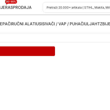
DO -80%
IJE
RASPRODAJA
EPAČI
RUČNI ALATI
USISIVAČI / VAP / PUHAČI
ULJA
HTZ
BIJ