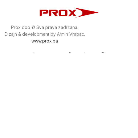
Prox doo © Sva prava zadržana.
Dizajn & development by Armin Vrabac.
www.prox.ba
Pratite nas na društvenim mrežama
proxdoo
Najveća trgovina mašina i alata u
Bosni i Hercegovini.
Tri prodajne lokacije alata i mašina u Sarajevu.
Više od 800 kategorija alata i mašina u kojima ćete pronaći