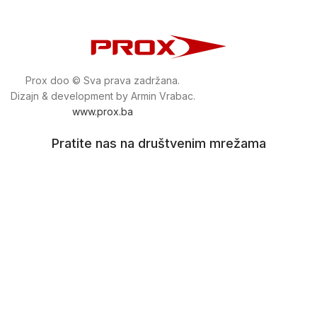
Prox doo © Sva prava zadržana.
Dizajn & development by Armin Vrabac.
www.prox.ba
Pratite nas na društvenim mrežama
proxdoo
Najveća trgovina mašina i alata u
Bosni i Hercegovini.
Tri prodajne lokacije alata i mašina u Sarajevu.