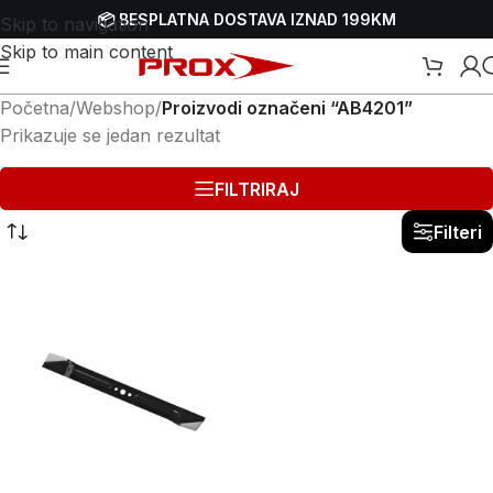
📦 BESPLATNA DOSTAVA IZNAD 199KM
Skip to navigation
Skip to main content
Početna
/
Webshop
/
Proizvodi označeni “AB4201”
Prikazuje se jedan rezultat
FILTRIRAJ
Filteri