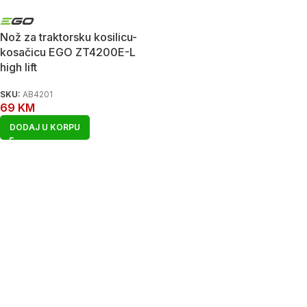
Nož za traktorsku kosilicu-
kosačicu EGO ZT4200E-L
high lift
SKU:
AB4201
69
KM
DODAJ U KORPU