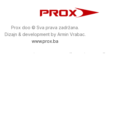
Prox doo © Sva prava zadržana.
Dizajn & development by Armin Vrabac.
www.prox.ba
Pratite nas na društvenim mrežama
proxdoo
Najveća trgovina mašina i alata u
Bosni i Hercegovini.
Tri prodajne lokacije alata i mašina u Sarajevu.
Više od 800 kategorija alata i mašina u kojima ćete pronaći