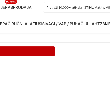
DO -80%
IJE
RASPRODAJA
EPAČI
RUČNI ALATI
USISIVAČI / VAP / PUHAČI
ULJA
HTZ
BIJ