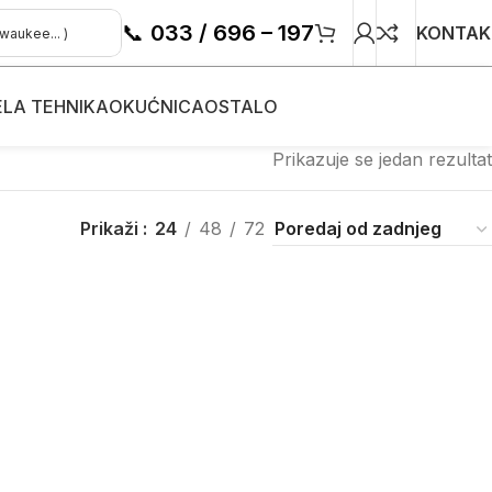
📞
033 / 696 – 197
KONTAK
ELA TEHNIKA
OKUĆNICA
OSTALO
Prikazuje se jedan rezultat
Prikaži
24
48
72