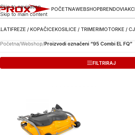
Skip to navigation
POČETNA
WEBSHOP
BRENDOVI
AKC
Skip to main content
LATI
FREZE / KOPAČICE
KOSILICE / TRIMERI
MOTORKE / CJ
Početna
/
Webshop
/
Proizvodi označeni “95 Combi EL FQ”
FILTRIRAJ