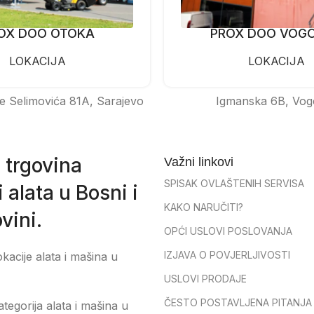
OX DOO OTOKA
PROX DOO VOG
LOKACIJA
LOKACIJA
e Selimovića 81A, Sarajevo
Igmanska 6B, Vog
 trgovina
Važni linkovi
SPISAK OVLAŠTENIH SERVISA
 alata u Bosni i
KAKO NARUČITI?
vini.
OPĆI USLOVI POSLOVANJA
IZJAVA O POVJERLJIVOSTI
okacije alata i mašina u
USLOVI PRODAJE
ČESTO POSTAVLJENA PITANJA
tegorija alata i mašina u