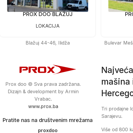
PROX DOO BLAŽUJ
PR
LOKACIJA
Blažuj 44-46, Ilidža
Bulevar Meš
Najveća
mašina i
Prox doo © Sva prava zadržana.
Hercego
Dizajn & development by Armin
Vrabac.
www.prox.ba
Tri prodajne l
Sarajevu.
Pratite nas na društvenim mrežama
Više od 800 ka
proxdoo