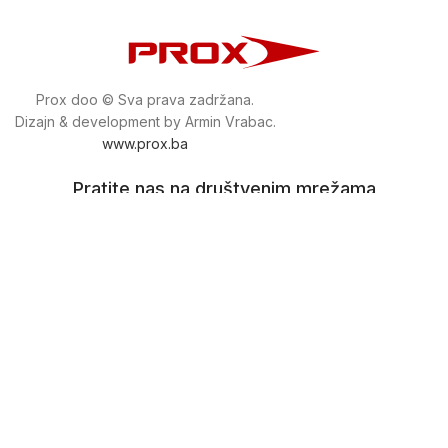
Prox doo © Sva prava zadržana.
Dizajn & development by Armin Vrabac.
www.prox.ba
Pratite nas na društvenim mrežama
proxdoo
Najveća trgovina mašina i alata u
Bosni i Hercegovini.
Tri prodajne lokacije alata i mašina u Sarajevu.