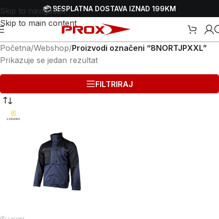
📦 BESPLATNA DOSTAVA IZNAD 199KM
Skip to navigation
Skip to main content
Početna
/
Webshop
/
Proizvodi označeni “8NORTJPXXL”
Prikazuje se jedan rezultat
FILTRIRAJ