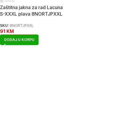
Zaštitna jakna za rad Lacuna
S-XXXL plava 8NORTJPXXL
SKU:
8NORTJPXXL
91
KM
DODAJ U KORPU