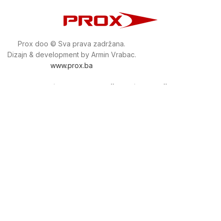
Prox doo © Sva prava zadržana.
Dizajn & development by Armin Vrabac.
www.prox.ba
Pratite nas na društvenim mrežama
proxdoo
Najveća trgovina mašina i alata u
Bosni i Hercegovini.
Tri prodajne lokacije alata i mašina u Sarajevu.
Više od 800 kategorija alata i mašina u kojima ćete pronaći