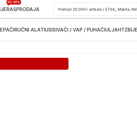
DO -80%
IJE
RASPRODAJA
EPAČI
RUČNI ALATI
USISIVAČI / VAP / PUHAČI
ULJA
HTZ
BIJ