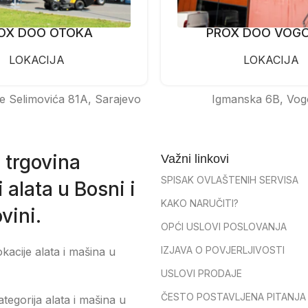
OX DOO OTOKA
PROX DOO VOG
LOKACIJA
LOKACIJA
e Selimovića 81A, Sarajevo
Igmanska 6B, Vog
 trgovina
Važni linkovi
SPISAK OVLAŠTENIH SERVISA
 alata u Bosni i
KAKO NARUČITI?
vini.
OPĆI USLOVI POSLOVANJA
IZJAVA O POVJERLJIVOSTI
okacije alata i mašina u
USLOVI PRODAJE
ČESTO POSTAVLJENA PITANJA
tegorija alata i mašina u