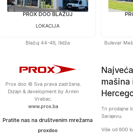
PROX DOO BLAŽUJ
PR
LOKACIJA
Blažuj 44-46, Ilidža
Bulevar Meš
Najveća
mašina i
Prox doo © Sva prava zadržana.
Hercego
Dizajn & development by Armin
Vrabac.
www.prox.ba
Tri prodajne l
Sarajevu.
Pratite nas na društvenim mrežama
Više od 800 ka
proxdoo