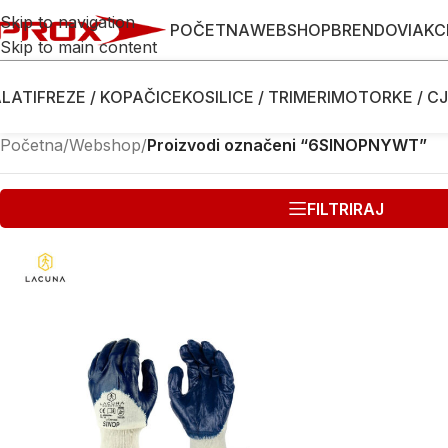
Skip to navigation
POČETNA
WEBSHOP
BRENDOVI
AKC
Skip to main content
LATI
FREZE / KOPAČICE
KOSILICE / TRIMERI
MOTORKE / CJ
Početna
/
Webshop
/
Proizvodi označeni “6SINOPNYWT”
FILTRIRAJ