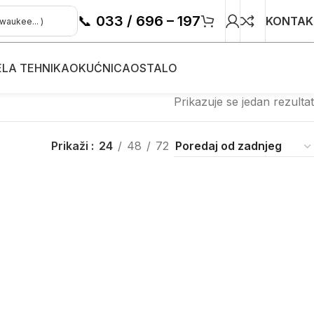
📞
033 / 696 – 197
KONTAK
ELA TEHNIKA
OKUĆNICA
OSTALO
Prikazuje se jedan rezultat
Prikaži
24
48
72