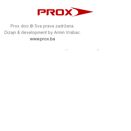
Prox doo © Sva prava zadržana.
Dizajn & development by Armin Vrabac.
www.prox.ba
Pratite nas na društvenim mrežama
proxdoo
Najveća trgovina mašina i alata u
Bosni i Hercegovini.
Tri prodajne lokacije alata i mašina u Sarajevu.
Više od 800 kategorija alata i mašina u kojima ćete pronaći