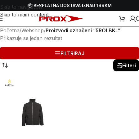
📦 BESPLATNA DOSTAVA IZNAD 199KM
Skip to navigation
Skip to main content
Početna
/
Webshop
/
Proizvodi označeni “5ROLBKL”
Prikazuje se jedan rezultat
FILTRIRAJ
Filteri