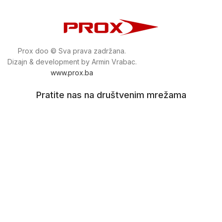
Prox doo © Sva prava zadržana.
Dizajn & development by Armin Vrabac.
www.prox.ba
Pratite nas na društvenim mrežama
proxdoo
Najveća trgovina mašina i alata u
Bosni i Hercegovini.
Tri prodajne lokacije alata i mašina u Sarajevu.