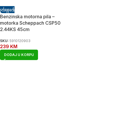
Benzinska motorna pila –
motorka Scheppach CSP50
2.44KS 45cm
SKU:
5910120903
239
KM
DODAJ U KORPU