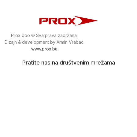
Prox doo © Sva prava zadržana.
Dizajn & development by Armin Vrabac.
www.prox.ba
Pratite nas na društvenim mrežama
proxdoo
Najveća trgovina mašina i alata u
Bosni i Hercegovini.
Tri prodajne lokacije alata i mašina u Sarajevu.