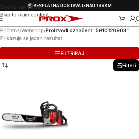
📦 BESPLATNA DOSTAVA IZNAD 199KM
Skip to navigation
Skip to main content
Početna
/
Webshop
/
Proizvodi označeni “5910120903”
Prikazuje se jedan rezultat
FILTRIRAJ
Filteri