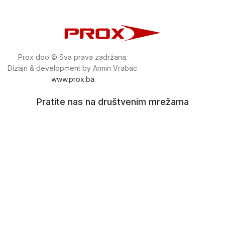
Prox doo © Sva prava zadržana.
Dizajn & development by Armin Vrabac.
www.prox.ba
Pratite nas na društvenim mrežama
proxdoo
Najveća trgovina mašina i alata u
Bosni i Hercegovini.
Tri prodajne lokacije alata i mašina u Sarajevu.