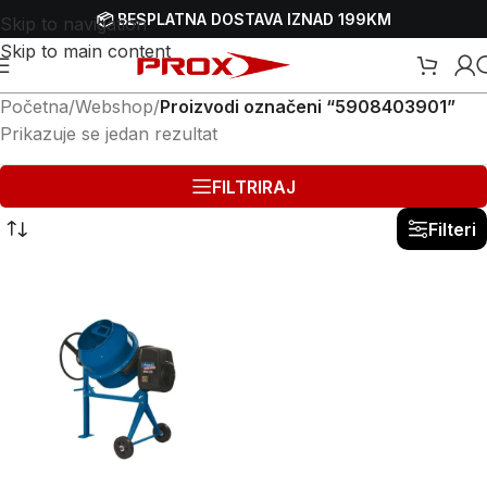
📦 BESPLATNA DOSTAVA IZNAD 199KM
Skip to navigation
Skip to main content
Početna
/
Webshop
/
Proizvodi označeni “5908403901”
Prikazuje se jedan rezultat
FILTRIRAJ
Filteri