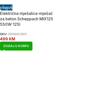
Električna mješalica-mješač
za beton Scheppach MIX125
550W 125l
SKU:
5908403901
499
KM
DODAJ U KORPU