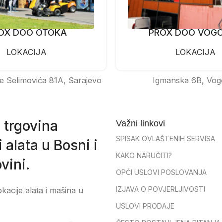
OX DOO OTOKA
PROX DOO VOG
LOKACIJA
LOKACIJA
e Selimovića 81A, Sarajevo
Igmanska 6B, Vog
 trgovina
Važni linkovi
SPISAK OVLAŠTENIH SERVISA
 alata u Bosni i
KAKO NARUČITI?
vini.
OPĆI USLOVI POSLOVANJA
IZJAVA O POVJERLJIVOSTI
okacije alata i mašina u
USLOVI PRODAJE