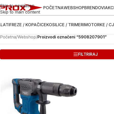
Skip to navigation
POČETNA
WEBSHOP
BRENDOVI
AKC
Skip to main content
LATI
FREZE / KOPAČICE
KOSILICE / TRIMERI
MOTORKE / CJ
Početna
/
Webshop
/
Proizvodi označeni “5908207901”
FILTRIRAJ