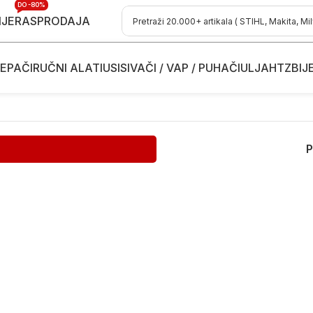
DO -80%
IJE
RASPRODAJA
EPAČI
RUČNI ALATI
USISIVAČI / VAP / PUHAČI
ULJA
HTZ
BIJ
P