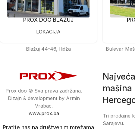
PROX DOO BLAŽUJ
PR
LOKACIJA
Blažuj 44-46, Ilidža
Bulevar Meš
Najveća
mašina i
Prox doo © Sva prava zadržana.
Hercego
Dizajn & development by Armin
Vrabac.
www.prox.ba
Tri prodajne l
Sarajevu.
Pratite nas na društvenim mrežama