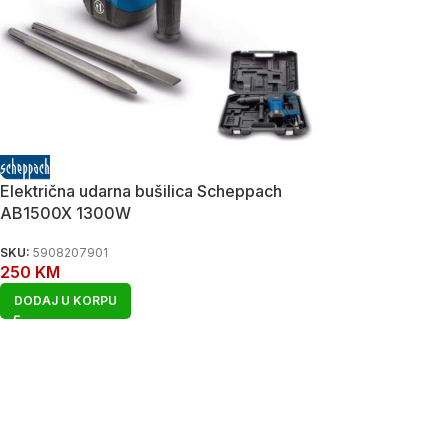
Električna udarna bušilica Scheppach
AB1500X 1300W
SKU:
5908207901
250
KM
DODAJ U KORPU