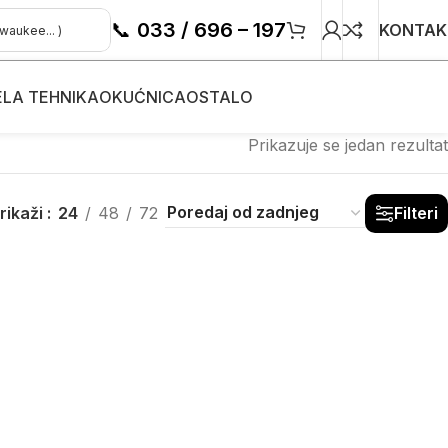
📞
033 / 696 – 197
KONTAK
ELA TEHNIKA
OKUĆNICA
OSTALO
Prikazuje se jedan rezultat
rikaži
24
48
72
Filteri