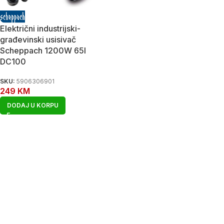
Električni industrijski-
građevinski usisivač
Scheppach 1200W 65l
DC100
SKU:
5906306901
249
KM
DODAJ U KORPU