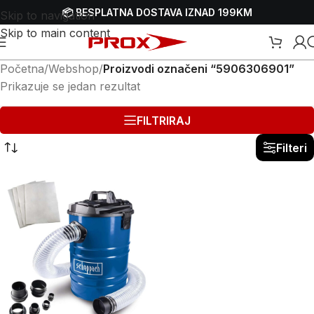
📦 BESPLATNA DOSTAVA IZNAD 199KM
Skip to navigation
Skip to main content
Početna
/
Webshop
/
Proizvodi označeni “5906306901”
Prikazuje se jedan rezultat
FILTRIRAJ
Filteri