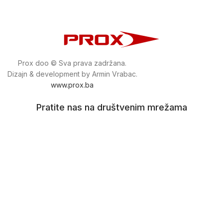
Prox doo © Sva prava zadržana.
Dizajn & development by Armin Vrabac.
www.prox.ba
Pratite nas na društvenim mrežama
proxdoo
Najveća trgovina mašina i alata u
Bosni i Hercegovini.
Tri prodajne lokacije alata i mašina u Sarajevu.