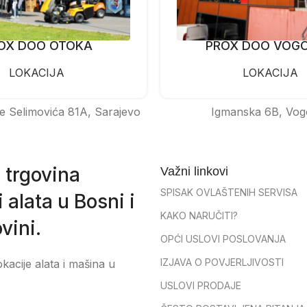
OX DOO OTOKA
PROX DOO VOG
LOKACIJA
LOKACIJA
e Selimovića 81A, Sarajevo
Igmanska 6B, Vog
 trgovina
Važni linkovi
SPISAK OVLAŠTENIH SERVISA
 alata u Bosni i
KAKO NARUČITI?
vini.
OPĆI USLOVI POSLOVANJA
IZJAVA O POVJERLJIVOSTI
okacije alata i mašina u
USLOVI PRODAJE