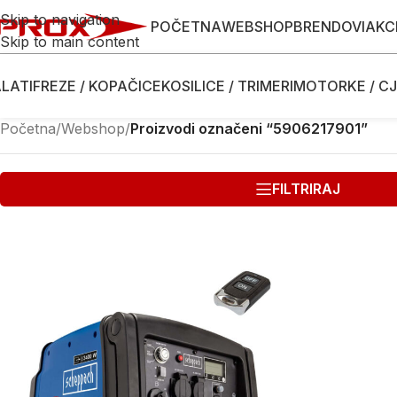
Skip to navigation
POČETNA
WEBSHOP
BRENDOVI
AKC
Skip to main content
LATI
FREZE / KOPAČICE
KOSILICE / TRIMERI
MOTORKE / CJ
Početna
/
Webshop
/
Proizvodi označeni “5906217901”
FILTRIRAJ