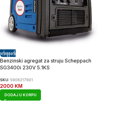
Benzinski agregat za struju Scheppach
SG3400i 230V 5.1KS
SKU:
5906217901
2000
KM
DODAJ U KORPU