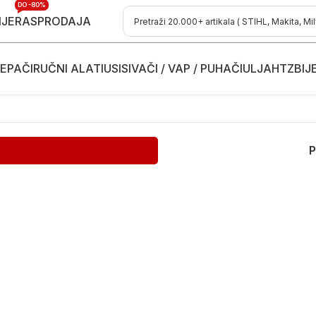
DO -80%
IJE
RASPRODAJA
EPAČI
RUČNI ALATI
USISIVAČI / VAP / PUHAČI
ULJA
HTZ
BIJ
P