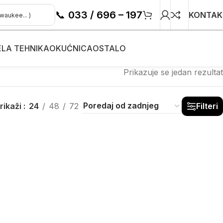
📞
033 / 696 – 197
KONTAK
ELA TEHNIKA
OKUĆNICA
OSTALO
Prikazuje se jedan rezultat
rikaži
24
48
72
Filteri