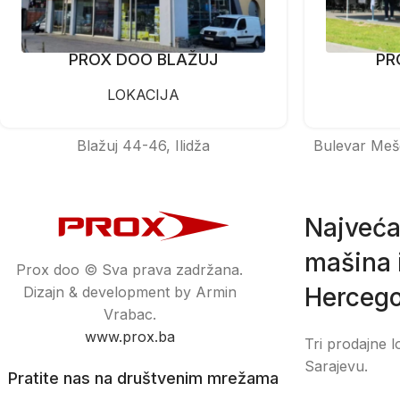
PROX DOO BLAŽUJ
PR
LOKACIJA
Blažuj 44-46, Ilidža
Bulevar Meš
Najveća
mašina i
Prox doo © Sva prava zadržana.
Hercego
Dizajn & development by Armin
Vrabac.
www.prox.ba
Tri prodajne l
Sarajevu.
Pratite nas na društvenim mrežama