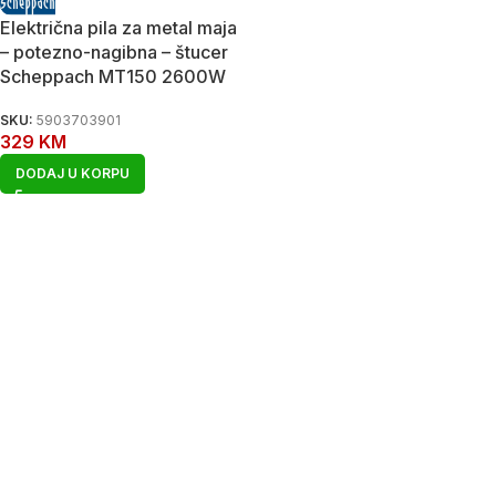
Električna pila za metal maja
– potezno-nagibna – štucer
Scheppach MT150 2600W
SKU:
5903703901
329
KM
DODAJ U KORPU