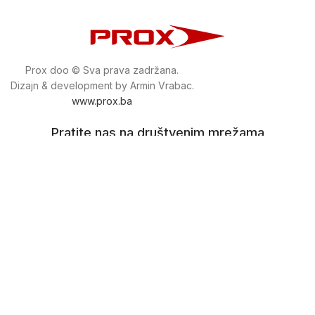
Prox doo © Sva prava zadržana.
Dizajn & development by Armin Vrabac.
www.prox.ba
Pratite nas na društvenim mrežama
proxdoo
Najveća trgovina mašina i alata u
Bosni i Hercegovini.
Tri prodajne lokacije alata i mašina u Sarajevu.