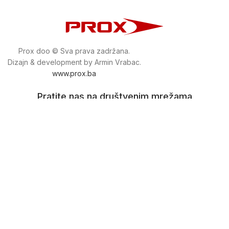
Prox doo © Sva prava zadržana.
Dizajn & development by Armin Vrabac.
www.prox.ba
Pratite nas na društvenim mrežama
proxdoo
Najveća trgovina mašina i alata u
Bosni i Hercegovini.
Tri prodajne lokacije alata i mašina u Sarajevu.