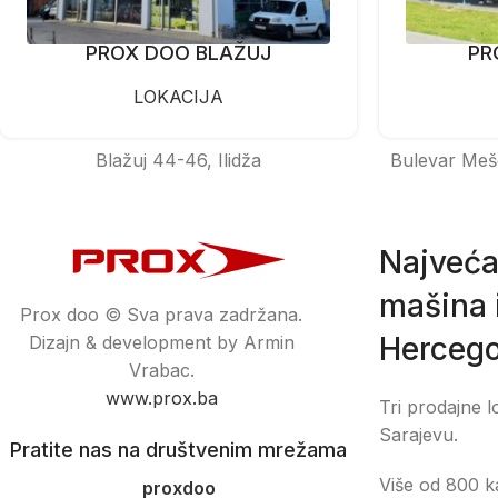
PROX DOO BLAŽUJ
PR
LOKACIJA
Blažuj 44-46, Ilidža
Bulevar Meš
Najveća
mašina i
Prox doo © Sva prava zadržana.
Hercego
Dizajn & development by Armin
Vrabac.
www.prox.ba
Tri prodajne l
Sarajevu.
Pratite nas na društvenim mrežama
Više od 800 ka
proxdoo