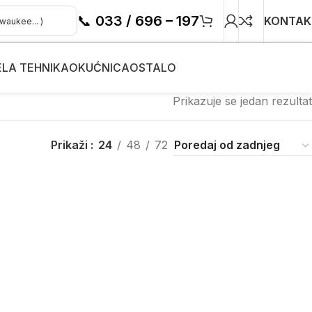
📞
033 / 696 – 197
KONTAK
ELA TEHNIKA
OKUĆNICA
OSTALO
Prikazuje se jedan rezultat
Prikaži
24
48
72