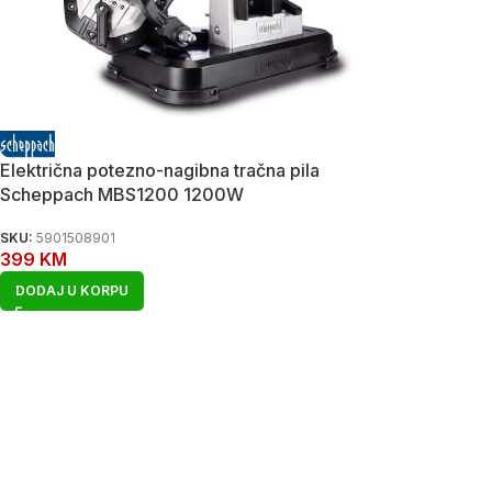
Električna potezno-nagibna tračna pila
Scheppach MBS1200 1200W
SKU:
5901508901
399
KM
DODAJ U KORPU