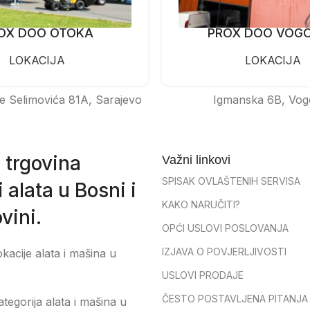
OX DOO OTOKA
PROX DOO VOG
LOKACIJA
LOKACIJA
e Selimovića 81A, Sarajevo
Igmanska 6B, Vog
 trgovina
Važni linkovi
SPISAK OVLAŠTENIH SERVISA
 alata u Bosni i
KAKO NARUČITI?
vini.
OPĆI USLOVI POSLOVANJA
IZJAVA O POVJERLJIVOSTI
okacije alata i mašina u
USLOVI PRODAJE
ČESTO POSTAVLJENA PITANJA
tegorija alata i mašina u