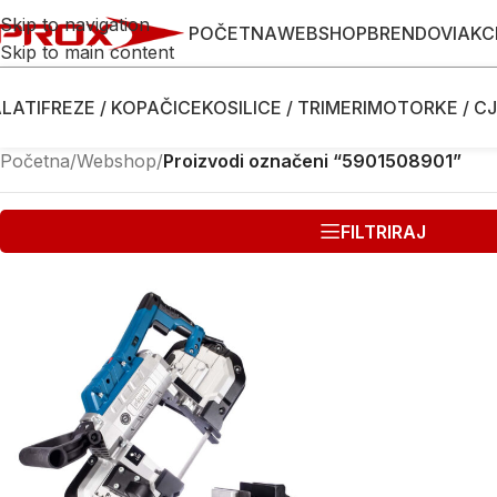
Skip to navigation
POČETNA
WEBSHOP
BRENDOVI
AKC
Skip to main content
LATI
FREZE / KOPAČICE
KOSILICE / TRIMERI
MOTORKE / CJ
Početna
/
Webshop
/
Proizvodi označeni “5901508901”
FILTRIRAJ