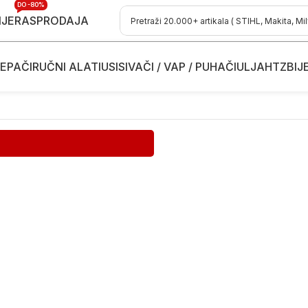
DO -80%
IJE
RASPRODAJA
EPAČI
RUČNI ALATI
USISIVAČI / VAP / PUHAČI
ULJA
HTZ
BIJ