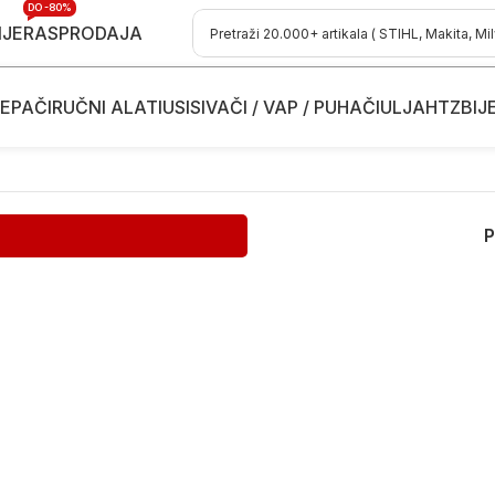
DO -80%
IJE
RASPRODAJA
EPAČI
RUČNI ALATI
USISIVAČI / VAP / PUHAČI
ULJA
HTZ
BIJ
P