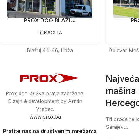
PROX DOO BLAŽUJ
PR
LOKACIJA
Blažuj 44-46, Ilidža
Bulevar Meš
Najveća
mašina i
Prox doo © Sva prava zadržana.
Hercego
Dizajn & development by Armin
Vrabac.
www.prox.ba
Tri prodajne l
Sarajevu.
Pratite nas na društvenim mrežama