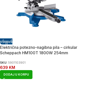
Električna potezno-nagibna pila – cirkular
Scheppach HM100T 1800W 254mm
SKU:
5901103901
639
KM
DODAJ U KORPU