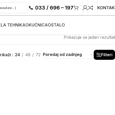
📞
033 / 696 – 197
KONTAK
ELA TEHNIKA
OKUĆNICA
OSTALO
Prikazuje se jedan rezultat
rikaži
24
48
72
Filteri