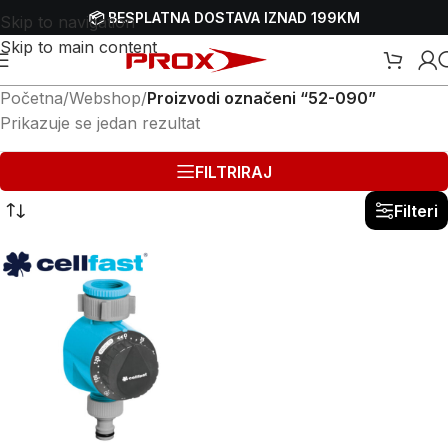
📦 BESPLATNA DOSTAVA IZNAD 199KM
Skip to navigation
Skip to main content
Početna
/
Webshop
/
Proizvodi označeni “52-090”
Prikazuje se jedan rezultat
FILTRIRAJ
Filteri