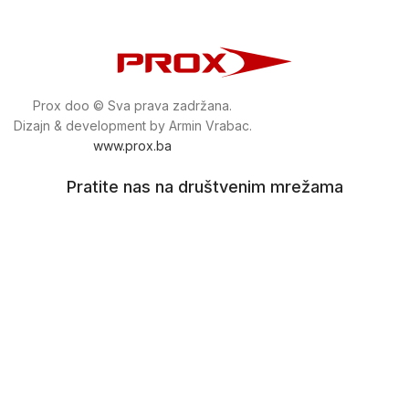
Prox doo © Sva prava zadržana.
Dizajn & development by Armin Vrabac.
www.prox.ba
Pratite nas na društvenim mrežama
proxdoo
Najveća trgovina mašina i alata u
Bosni i Hercegovini.
Tri prodajne lokacije alata i mašina u Sarajevu.