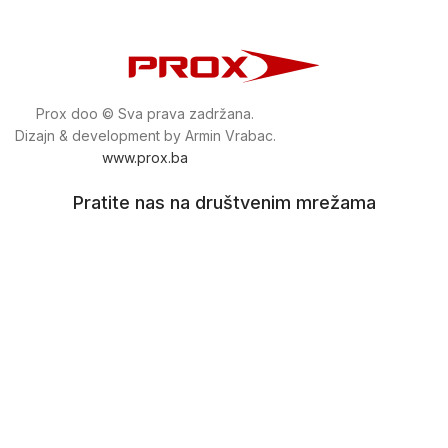
Prox doo © Sva prava zadržana.
Dizajn & development by Armin Vrabac.
www.prox.ba
Pratite nas na društvenim mrežama
proxdoo
Najveća trgovina mašina i alata u
Bosni i Hercegovini.
Tri prodajne lokacije alata i mašina u Sarajevu.