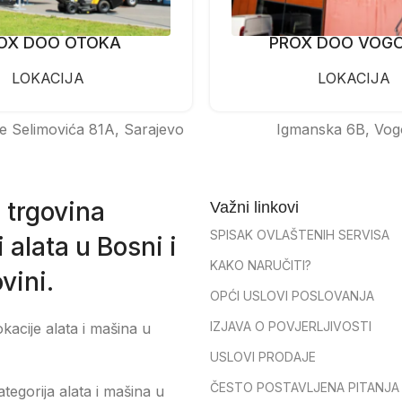
OX DOO OTOKA
PROX DOO VOG
LOKACIJA
LOKACIJA
e Selimovića 81A, Sarajevo
Igmanska 6B, Vog
 trgovina
Važni linkovi
SPISAK OVLAŠTENIH SERVISA
 alata u Bosni i
KAKO NARUČITI?
vini.
OPĆI USLOVI POSLOVANJA
IZJAVA O POVJERLJIVOSTI
okacije alata i mašina u
USLOVI PRODAJE
ČESTO POSTAVLJENA PITANJA
tegorija alata i mašina u