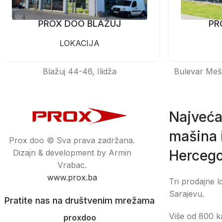
PROX DOO BLAŽUJ
PR
LOKACIJA
Blažuj 44-46, Ilidža
Bulevar Meš
Najveća
mašina i
Prox doo © Sva prava zadržana.
Hercego
Dizajn & development by Armin
Vrabac.
www.prox.ba
Tri prodajne l
Sarajevu.
Pratite nas na društvenim mrežama
Više od 800 ka
proxdoo