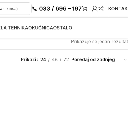
📞
033 / 696 – 197
KONTAK
ELA TEHNIKA
OKUĆNICA
OSTALO
Prikazuje se jedan rezultat
Prikaži
24
48
72