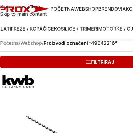
Skip to navigation
POČETNA
WEBSHOP
BRENDOVI
AKC
Skip to main content
LATI
FREZE / KOPAČICE
KOSILICE / TRIMERI
MOTORKE / CJ
Početna
/
Webshop
/
Proizvodi označeni “49042216”
FILTRIRAJ