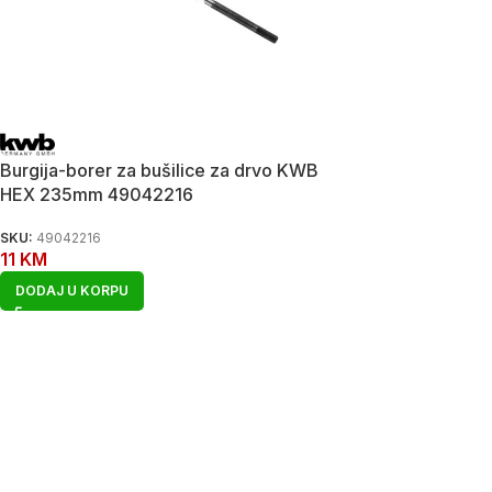
Burgija-borer za bušilice za drvo KWB
HEX 235mm 49042216
SKU:
49042216
11
KM
DODAJ U KORPU