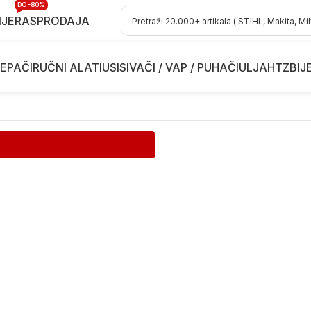
DO -80%
IJE
RASPRODAJA
EPAČI
RUČNI ALATI
USISIVAČI / VAP / PUHAČI
ULJA
HTZ
BIJ