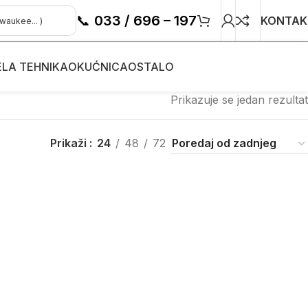
📞
033 / 696 – 197
KONTAK
ELA TEHNIKA
OKUĆNICA
OSTALO
Prikazuje se jedan rezultat
Prikaži
24
48
72