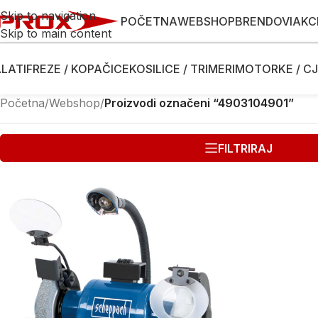
Skip to navigation
POČETNA
WEBSHOP
BRENDOVI
AKC
Skip to main content
LATI
FREZE / KOPAČICE
KOSILICE / TRIMERI
MOTORKE / CJ
Početna
/
Webshop
/
Proizvodi označeni “4903104901”
FILTRIRAJ