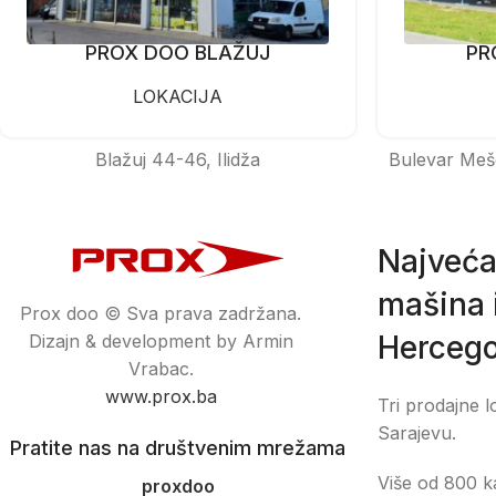
PROX DOO BLAŽUJ
PR
LOKACIJA
Blažuj 44-46, Ilidža
Bulevar Meš
Najveća
mašina i
Prox doo © Sva prava zadržana.
Hercego
Dizajn & development by Armin
Vrabac.
www.prox.ba
Tri prodajne l
Sarajevu.
Pratite nas na društvenim mrežama
Više od 800 ka
proxdoo