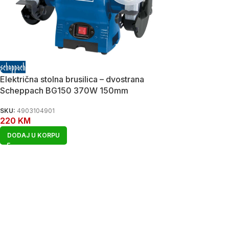
Električna stolna brusilica – dvostrana
Scheppach BG150 370W 150mm
SKU:
4903104901
220
KM
DODAJ U KORPU