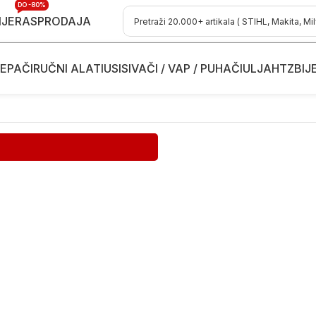
DO -80%
IJE
RASPRODAJA
EPAČI
RUČNI ALATI
USISIVAČI / VAP / PUHAČI
ULJA
HTZ
BIJ