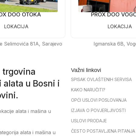
OX DOO OTOKA
PROX DOO VOG
LOKACIJA
LOKACIJA
e Selimovića 81A, Sarajevo
Igmanska 6B, Vog
 trgovina
Važni linkovi
SPISAK OVLAŠTENIH SERVISA
 alata u Bosni i
KAKO NARUČITI?
vini.
OPĆI USLOVI POSLOVANJA
IZJAVA O POVJERLJIVOSTI
okacije alata i mašina u
USLOVI PRODAJE
ČESTO POSTAVLJENA PITANJA
tegorija alata i mašina u