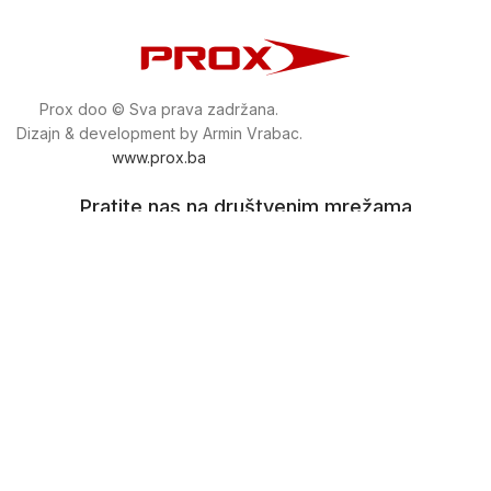
Prox doo © Sva prava zadržana.
Dizajn & development by Armin Vrabac.
www.prox.ba
Pratite nas na društvenim mrežama
proxdoo
Najveća trgovina mašina i alata u
Bosni i Hercegovini.
Tri prodajne lokacije alata i mašina u Sarajevu.