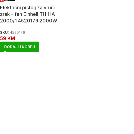
Električni pištolj za vrući
zrak – fen Einhell TH-HA
2000/1 4520179 2000W
SKU:
4520179
59
KM
DODAJ U KORPU