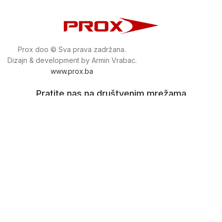
Prox doo © Sva prava zadržana.
Dizajn & development by Armin Vrabac.
www.prox.ba
Pratite nas na društvenim mrežama
proxdoo
Najveća trgovina mašina i alata u
Bosni i Hercegovini.
Tri prodajne lokacije alata i mašina u Sarajevu.