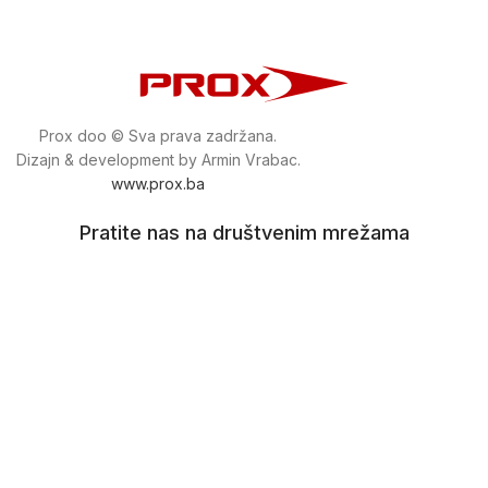
Prox doo © Sva prava zadržana.
Dizajn & development by Armin Vrabac.
www.prox.ba
Pratite nas na društvenim mrežama
proxdoo
Najveća trgovina mašina i alata u
Bosni i Hercegovini.
Tri prodajne lokacije alata i mašina u Sarajevu.