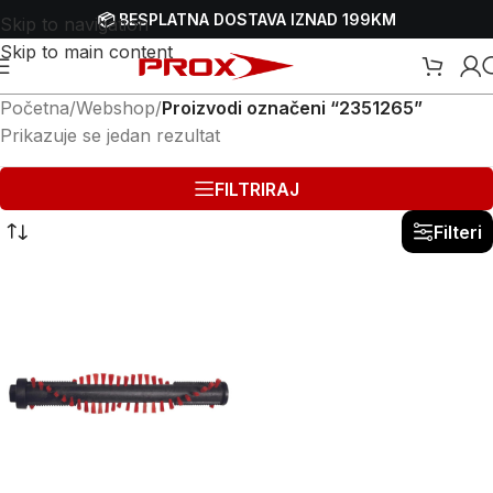
📦 BESPLATNA DOSTAVA IZNAD 199KM
Skip to navigation
Skip to main content
Početna
/
Webshop
/
Proizvodi označeni “2351265”
Prikazuje se jedan rezultat
FILTRIRAJ
Filteri