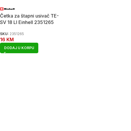
Četka za štapni usivač TE-
SV 18 LI Einhell 2351265
SKU:
2351265
16
KM
DODAJ U KORPU