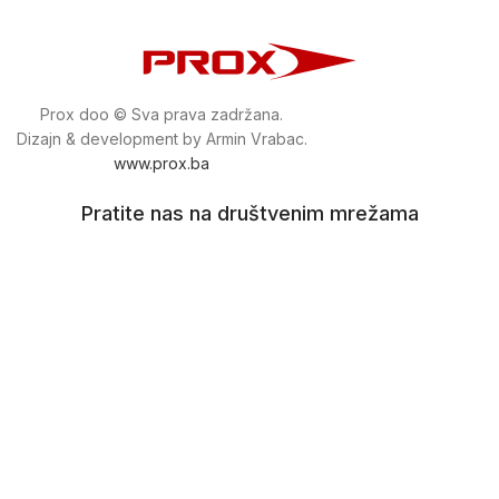
Prox doo © Sva prava zadržana.
Dizajn & development by Armin Vrabac.
www.prox.ba
Pratite nas na društvenim mrežama
proxdoo
Najveća trgovina mašina i alata u
Bosni i Hercegovini.
Tri prodajne lokacije alata i mašina u Sarajevu.