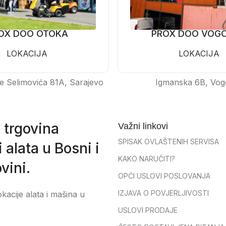
OX DOO OTOKA
PROX DOO VOG
LOKACIJA
LOKACIJA
e Selimovića 81A, Sarajevo
Igmanska 6B, Vog
 trgovina
Važni linkovi
SPISAK OVLAŠTENIH SERVISA
 alata u Bosni i
KAKO NARUČITI?
vini.
OPĆI USLOVI POSLOVANJA
IZJAVA O POVJERLJIVOSTI
okacije alata i mašina u
USLOVI PRODAJE