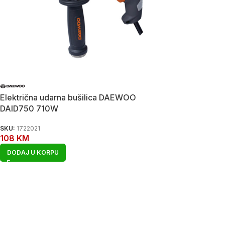
Električna udarna bušilica DAEWOO
DAID750 710W
SKU:
1722021
108
KM
DODAJ U KORPU