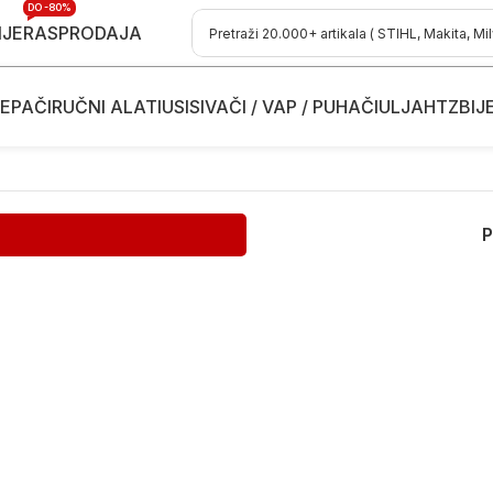
DO -80%
IJE
RASPRODAJA
EPAČI
RUČNI ALATI
USISIVAČI / VAP / PUHAČI
ULJA
HTZ
BIJ
P