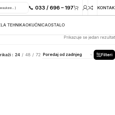
📞
033 / 696 – 197
KONTAK
ELA TEHNIKA
OKUĆNICA
OSTALO
Prikazuje se jedan rezultat
rikaži
24
48
72
Filteri