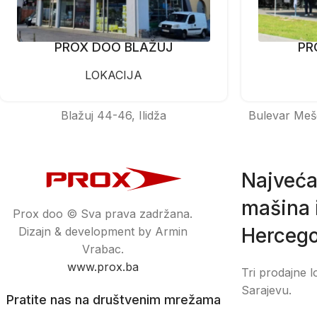
PROX DOO BLAŽUJ
PR
LOKACIJA
Blažuj 44-46, Ilidža
Bulevar Meš
Najveća
mašina i
Prox doo © Sva prava zadržana.
Hercego
Dizajn & development by Armin
Vrabac.
www.prox.ba
Tri prodajne l
Sarajevu.
Pratite nas na društvenim mrežama