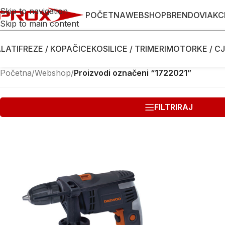
Skip to navigation
POČETNA
WEBSHOP
BRENDOVI
AKC
Skip to main content
LATI
FREZE / KOPAČICE
KOSILICE / TRIMERI
MOTORKE / CJ
Početna
/
Webshop
/
Proizvodi označeni “1722021”
FILTRIRAJ